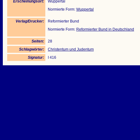
Erscheinungsort:
Wuppertal
Normierte Form:
Wuppertal
Verlag/Drucker:
Reformierter Bund
Normierte Form:
Reformierter Bund in Deutschland
Seiten:
28
Schlagwörter:
Christentum und Judentum
Signatur:
I 416