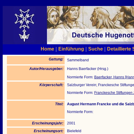
|
|
|
Home
Einführung
Suche
Detaillierte
Gattung:
Sammelband
Autor/Herausgeber:
Hanns Baerfacker (Hrsg.)
Normierte Form:
Baerfacker, Hanns [Hann
Körperschaft:
Salzburger Verein; Franckesche Stiftung
Normierte Form:
Franckesche Stiftungen 
Titel:
August Hermann Francke und die Salzb
Normierte Form:
Erscheinungsjahr:
2001
Erscheinungsort:
Bielefeld