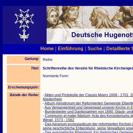
|
|
|
Home
Einführung
Suche
Detaillierte
Gattung:
Reihe
Titel:
Schriftenreihe des Vereins für Rheinische Kirchenge
Normierte Form:
Erscheinungsjahr:
Bände der Reihe:
-
Akten und Protokolle der Classis Moers 1608 - 1701: Z
Niederrhein
-
Album ministrorum der Reformierten Gemeinde Elberfel
-
Aus Vergangenheit und Gegenwart unserer Kirche in E
-
Bundeslieder und Dankpsalmen von 1680: Glaub- un
-
Communio et mater fidelium; Acta des Konsistoriums d
Wesel, 1573 - 1582
-
Das Aerarium ecclesiasticum der reformierten Kirchen i
seine geschichliche Entwicklung, seine Verwaltung s
-
Das evangelische Rheinland; Ein rheinisches Gemeinde