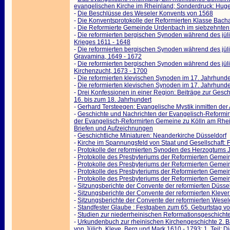
evangelischen Kirche im Rheinland; Sonderdruck: Hug
-
Die Beschlüsse des Weseler Konvents von 1568
-
Die Konventsprotokolle der Reformierten Klasse Bach
-
Die Reformierte Gemeinde Urdenbach im siebzehnten 
-
Die reformierten bergischen Synoden während des jülic
Krieges 1611 - 1648
-
Die reformierten bergischen Synoden während des jülic
Gravamina, 1649 - 1672
-
Die reformierten bergischen Synoden während des jülic
Kirchenzucht, 1673 - 1700
-
Die reformierten klevischen Synoden im 17. Jahrhunde
-
Die reformierten klevischen Synoden im 17. Jahrhunde
-
Drei Konfessionen in einer Region: Beiträge zur Gesc
16. bis zum 18. Jahrhundert
-
Gerhard Tersteegen: Evangelische Mystik inmitten der
-
Geschichte und Nachrichten der Evangelisch-Reformi
der Evangelisch-Reformirten Gemeine zu Kölln am Rhei
Briefen und Aufzeichnungen
-
Geschichtliche Miniaturen: Neanderkirche Düsseldorf
-
Kirche im Spannungsfeld von Staat und Gesellschaft: F
-
Protokolle der reformierten Synoden des Herzogtums 
-
Protokolle des Presbyteriums der Reformierten Gemei
-
Protokolle des Presbyteriums der Reformierten Gemei
-
Protokolle des Presbyteriums der Reformierten Gemei
-
Protokolle des Presbyteriums der Reformierten Gemei
-
Sitzungsberichte der Convente der reformierten Düsse
-
Sitzungsberichte der Convente der reformierten Klever
-
Sitzungsberichte der Convente der reformierten Wesel
-
Standfester Glaube : Festgaben zum 65. Geburtstag v
-
Studien zur niederrheinischen Reformationsgeschicht
-
Urkundenbuch zur rheinischen Kirchengeschichte 2. 
von Jülich, Kleve, Berg und Mark 1610 - 1793; 1. Teil: 