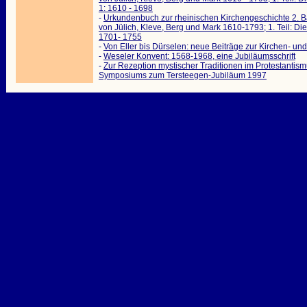
1: 1610 - 1698
-
Urkundenbuch zur rheinischen Kirchengeschichte 2. 
von Jülich, Kleve, Berg und Mark 1610-1793; 1. Teil: D
1701- 1755
-
Von Eller bis Dürselen: neue Beiträge zur Kirchen- u
-
Weseler Konvent: 1568-1968, eine Jubiläumsschrift
-
Zur Rezeption mystischer Traditionen im Protestantismu
Symposiums zum Tersteegen-Jubiläum 1997