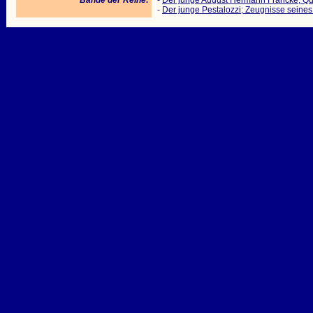
Bände der Reihe:
-
Der junge August Hermann Francke; Qu
-
Der junge Pestalozzi; Zeugnisse seine