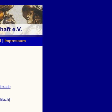
|
l
Impressum
dekade
[Buch]