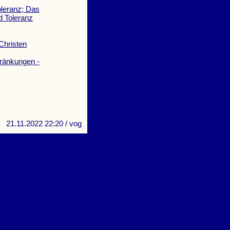
oleranz; Das
 Toleranz
Christen
hränkungen -
21.11.2022 22:20
/ vog