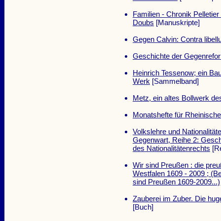
Familien - Chronik Pelletie
Doubs
[Manuskripte]
Gegen Calvin: Contra libel
Geschichte der Gegenrefor
Heinrich Tessenow; ein Bau
Werk
[Sammelband]
Metz, ein altes Bollwerk d
Monatshefte für Rheinisch
Volkslehre und Nationalitä
Gegenwart, Reihe 2: Gesch
des Nationalitätenrechts
[Re
Wir sind Preußen : die pre
Westfalen 1609 - 2009 ; (Be
sind Preußen 1609-2009...)
Zauberei im Zuber. Die hug
[Buch]