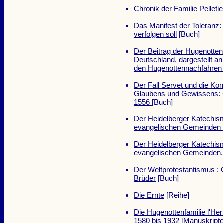
Chronik der Familie Pelleti
Das Manifest der Toleranz:
verfolgen soll
[Buch]
Der Beitrag der Hugenotten z
Deutschland, dargestellt a
den Hugenottennachfahren
Der Fall Servet und die Kon
Glaubens und Gewissens: Ca
1556
[Buch]
Der Heidelberger Katechism
evangelischen Gemeinden
Der Heidelberger Katechism
evangelischen Gemeinden.
Der Weltprotestantismus :
Brüder
[Buch]
Die Ernte
[Reihe]
Die Hugenottenfamilie l'Her
1580 bis 1932
[Manuskripte