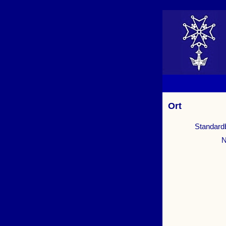
Ort
Standard
N