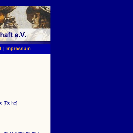
|
l
Impressum
te
[Reihe]