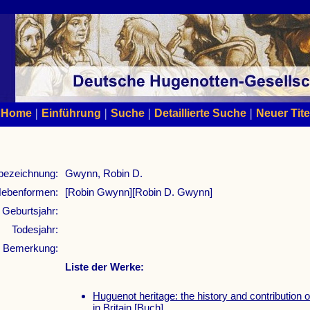
|
|
|
|
Home
Einführung
Suche
Detaillierte Suche
Neuer Tite
bezeichnung:
Gwynn, Robin D.
ebenformen:
[Robin Gwynn][Robin D. Gwynn]
Geburtsjahr:
Todesjahr:
Bemerkung:
Liste der Werke:
Huguenot heritage: the history and contribution 
in Britain
[Buch]