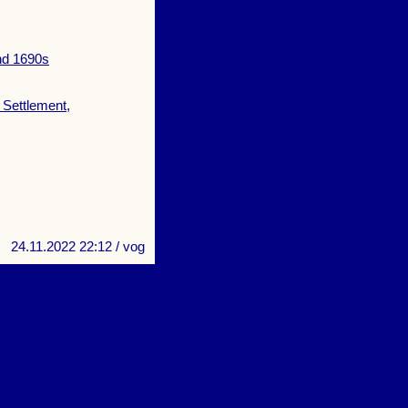
nd 1690s
: Settlement,
24.11.2022 22:12
/ vog