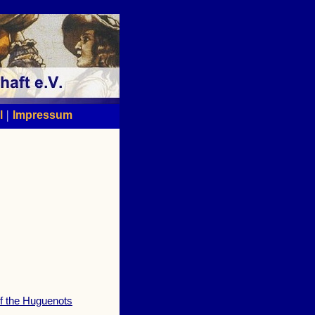
|
l
Impressum
of the Huguenots