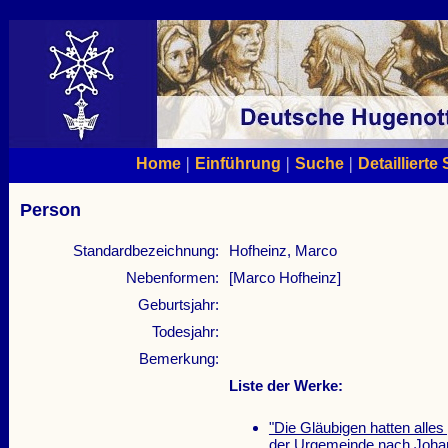
|
|
|
Home
Einführung
Suche
Detaillierte
Person
Standardbezeichnung:
Hofheinz, Marco
Nebenformen:
[Marco Hofheinz]
Geburtsjahr:
Todesjahr:
Bemerkung:
Liste der Werke:
"Die Gläubigen hatten alle
der Urgemeinde nach Johann