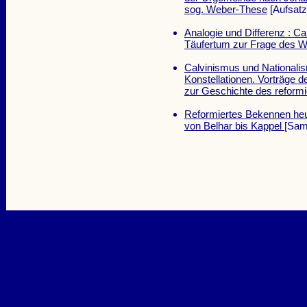
sog. Weber-These
[Aufsatz
Analogie und Differenz : C
Täufertum zur Frage des 
Calvinismus und Nationalism
Konstellationen. Vorträge d
zur Geschichte des reformi
Reformiertes Bekennen heu
von Belhar bis Kappel
[Sam