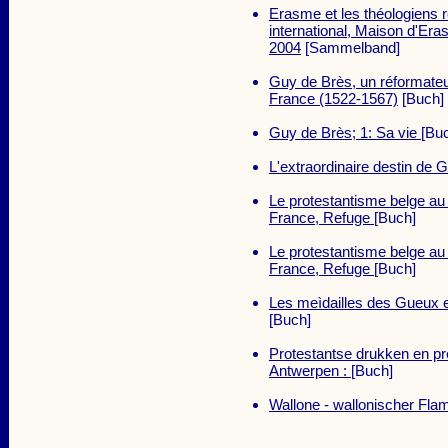
Erasme et les théologiens 
international, Maison d'Era
2004
[Sammelband]
Guy de Brès, un réformateur
France (1522-1567)
[Buch]
Guy de Brès; 1: Sa vie
[Bu
L'extraordinaire destin de
Le protestantisme belge au 
France, Refuge
[Buch]
Le protestantisme belge au 
France, Refuge
[Buch]
Les meìdailles des Gueux 
[Buch]
Protestantse drukken en pre
Antwerpen :
[Buch]
Wallone - wallonischer Flam