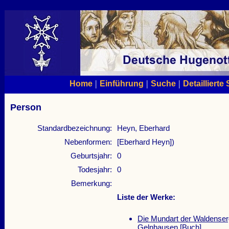
|
|
|
Home
Einführung
Suche
Detaillierte
Person
Standardbezeichnung:
Heyn, Eberhard
Nebenformen:
[Eberhard Heyn])
Geburtsjahr:
0
Todesjahr:
0
Bemerkung:
Liste der Werke:
Die Mundart der Waldense
Gelnhausen
[Buch]