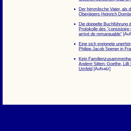
Der himmlische Vater, als 
Oberjägers Heinrich Dombo
Die doppelte Buchführung
Protokolle des "consistoire
arrivé de remarquable"
[Auf
Eine sich ereignete unerhör
Philipp Jacob Spener in Fra
Kein Familienzusammenhan
Andere Sitten: Goethe, Lil
Umfeld
[Aufsatz]