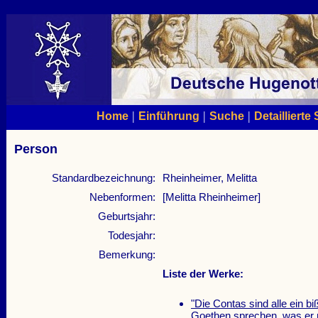
|
|
|
Home
Einführung
Suche
Detaillierte
Person
Standardbezeichnung:
Rheinheimer, Melitta
Nebenformen:
[Melitta Rheinheimer]
Geburtsjahr:
Todesjahr:
Bemerkung:
Liste der Werke:
"Die Contas sind alle ein biß
Goethen sprechen, was er 