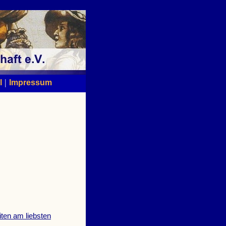
|
l
Impressum
iten am liebsten