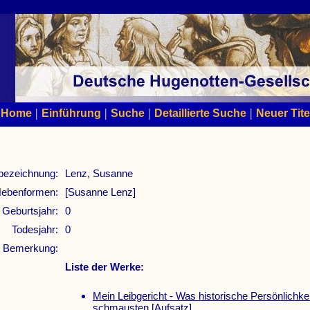
|
|
|
|
Home
Einführung
Suche
Detaillierte Suche
Neuer Tite
bezeichnung:
Lenz, Susanne
ebenformen:
[Susanne Lenz]
Geburtsjahr:
0
Todesjahr:
0
Bemerkung:
Liste der Werke:
Mein Leibgericht - Was historische Persönlichke
schmausten
[Aufsatz]