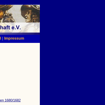
|
l
Impressum
sen 1680/1682