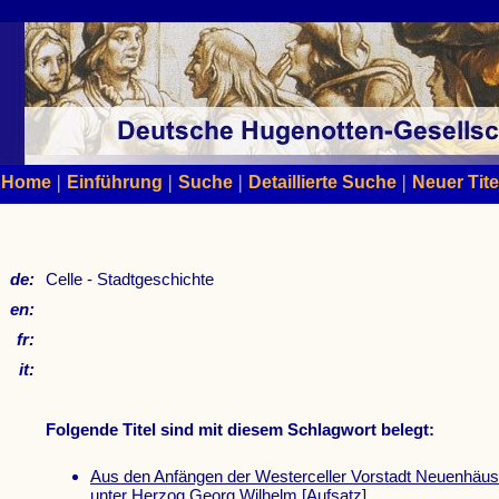
|
|
|
|
Home
Einführung
Suche
Detaillierte Suche
Neuer Tite
de:
Celle - Stadtgeschichte
en:
fr:
it:
Folgende Titel sind mit diesem Schlagwort belegt:
Aus den Anfängen der Westerceller Vorstadt Neuenhäu
unter Herzog Georg Wilhelm
[Aufsatz]