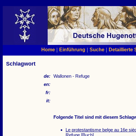
|
|
|
Home
Einführung
Suche
Detaillierte
Schlagwort
de:
Wallonen - Refuge
en:
fr:
it:
Folgende Titel sind mit diesem Schlagw
Le protestantisme belge au 16e sièc
Refuge
[Buch]