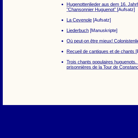
Hugenottenlieder aus dem 16. Jahrh
"Chansonnier Huguenot"
[Aufsatz]
La Cevenole
[Aufsatz]
Liederbuch
[Manuskripte]
Où peut-on être mieux! Colonistenli
Recueil de cantiques et de chants
[
Trois chants populaires huguenots.
prisonnières de la Tour de Constan