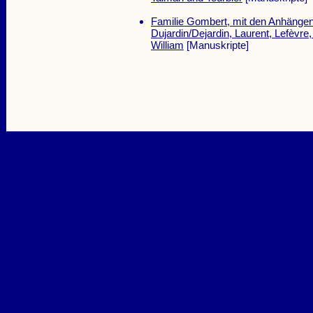
Familie Gombert, mit den Anhänge
Dujardin/Dejardin, Laurent, Lefèvre
William
[Manuskripte]