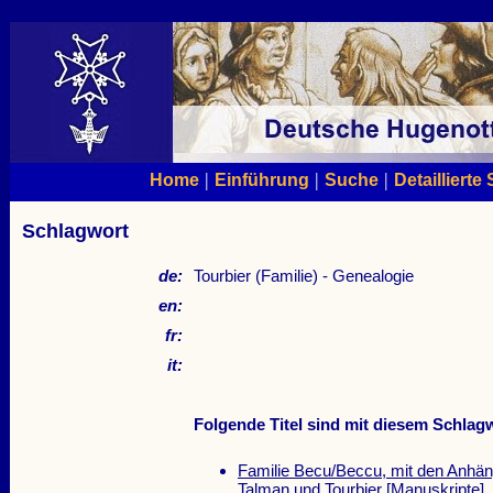
|
|
|
Home
Einführung
Suche
Detaillierte
Schlagwort
de:
Tourbier (Familie) - Genealogie
en:
fr:
it:
Folgende Titel sind mit diesem Schlagw
Familie Becu/Beccu, mit den Anhän
Talman und Tourbier
[Manuskripte]