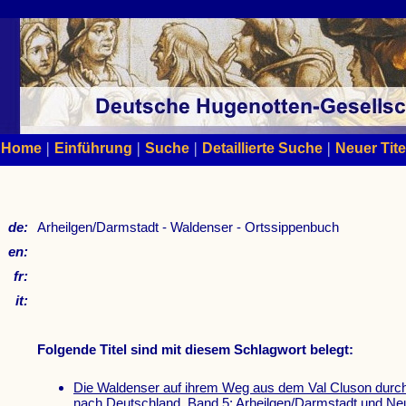
|
|
|
|
Home
Einführung
Suche
Detaillierte Suche
Neuer Tite
de:
Arheilgen/Darmstadt - Waldenser - Ortssippenbuch
en:
fr:
it:
Folgende Titel sind mit diesem Schlagwort belegt:
Die Waldenser auf ihrem Weg aus dem Val Cluson durc
nach Deutschland. Band 5: Arheilgen/Darmstadt und Neuh