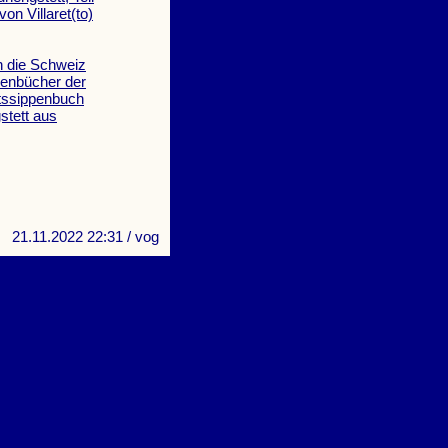
on Villaret(to)
h die Schweiz
penbücher der
rtssippenbuch
stett aus
21.11.2022 22:31
/ vog