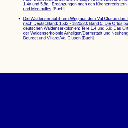
1,4a und 5,8a,, Ergänzungen nach den Kirchenregistern v
und Mentoulles
[Buch]
Die Waldenser auf ihrem Weg aus dem Val Cluson durc
nach Deutschland; 1532 - 1820/30; Band 5: Die Ortssip
deutschen Waldenserkolonien; Teile 1.4 und 5.8: Das O
der Waldenserkolonie Arheilgen/Darmstadt und Neuheng
Bourcet und Villaret/Val Cluson
[Buch]