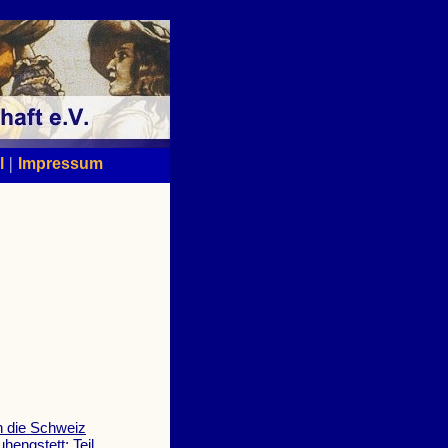
|
l
Impressum
h die Schweiz
engstett; Teil