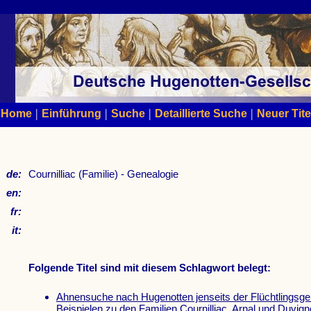
|
|
|
|
Home
Einführung
Suche
Detaillierte Suche
Neuer Tite
de:
Cournilliac (Familie) - Genealogie
en:
fr:
it:
Folgende Titel sind mit diesem Schlagwort belegt:
Ahnensuche nach Hugenotten jenseits der Flüchtlingsgen
Beispielen zu den Familien Cournilliac, Arnal und Duvign