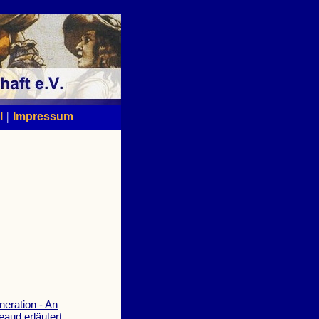
|
l
Impressum
eration - An
eaud erläutert.