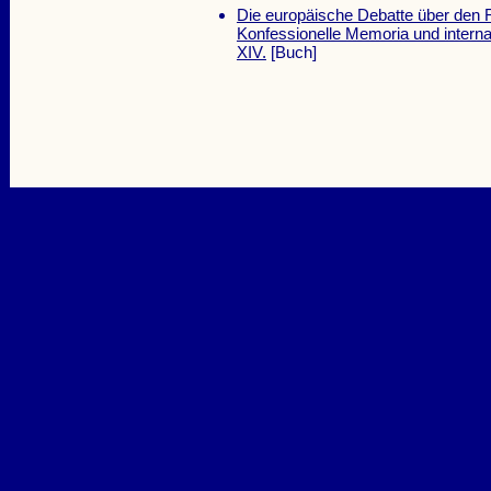
Die europäische Debatte über den R
Konfessionelle Memoria und internat
XIV.
[Buch]