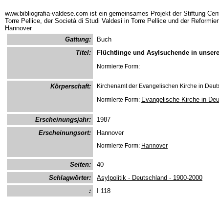
www.bibliografia-valdese.com ist ein gemeinsames Projekt der Stiftung Cent
Torre Pellice, der Società di Studi Valdesi in Torre Pellice und der Reformie
Hannover
Gattung:
Buch
Titel:
Flüchtlinge und Asylsuchende in unse
Normierte Form:
Körperschaft:
Kirchenamt der Evangelischen Kirche in Deut
Evangelische Kirche in De
Normierte Form:
Erscheinungsjahr:
1987
Erscheinungsort:
Hannover
Normierte Form:
Hannover
Seiten:
40
Schlagwörter:
Asylpolitik - Deutschland - 1900-2000
:
I 118