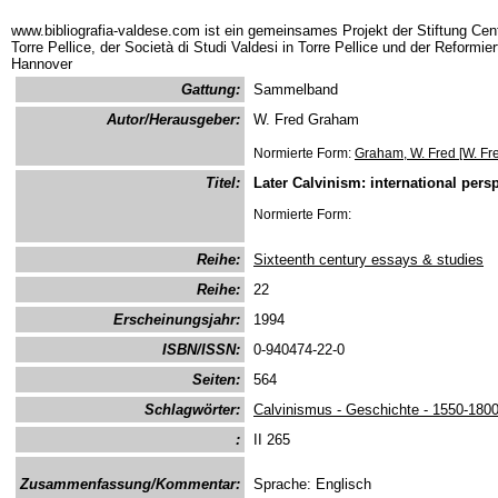
www.bibliografia-valdese.com ist ein gemeinsames Projekt der Stiftung Cent
Torre Pellice, der Società di Studi Valdesi in Torre Pellice und der Reformie
Hannover
Gattung:
Sammelband
Autor/Herausgeber:
W. Fred Graham
Normierte Form:
Graham, W. Fred [W. F
Titel:
Later Calvinism: international pers
Normierte Form:
Reihe:
Sixteenth century essays & studies
Reihe:
22
Erscheinungsjahr:
1994
ISBN/ISSN:
0-940474-22-0
Seiten:
564
Schlagwörter:
Calvinismus - Geschichte - 1550-180
:
II 265
Zusammenfassung/Kommentar:
Sprache: Englisch