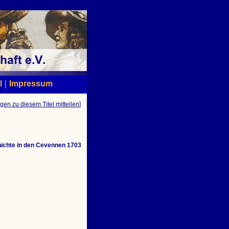
|
l
Impressum
gen zu diesem Titel mitteilen
]
ichte in den Cevennen 1703