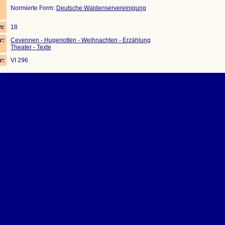
Normierte Form:
Deutsche Waldenservereinigung
n:
18
r:
Cevennen - Hugenotten - Weihnachten - Erzählung
Theater - Texte
r:
VI 296