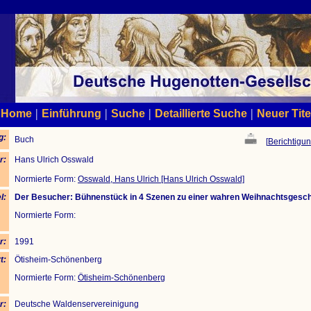
|
|
|
|
Home
Einführung
Suche
Detaillierte Suche
Neuer Tite
g:
Buch
[
Berichtigun
r:
Hans Ulrich Osswald
Normierte Form:
Osswald, Hans Ulrich [Hans Ulrich Osswald]
l:
Der Besucher: Bühnenstück in 4 Szenen zu einer wahren Weihnachtsgesch
Normierte Form:
r:
1991
t:
Ötisheim-Schönenberg
Normierte Form:
Ötisheim-Schönenberg
r:
Deutsche Waldenservereinigung