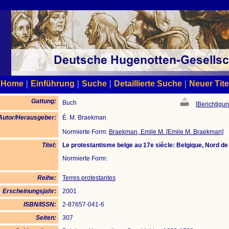
|
|
|
|
Home
Einführung
Suche
Detaillierte Suche
Neuer Tite
Gattung:
Buch
[
Berichtigun
Autor/Herausgeber:
É. M. Braekman
Normierte Form:
Braekman, Emile M. [Emile M. Braekman]
Titel:
Le protestantisme belge au 17e siècle: Belgique, Nord de
Normierte Form:
Reihe:
Terres protestantes
Erscheinungsjahr:
2001
ISBN/ISSN:
2-87657-041-6
Seiten:
307