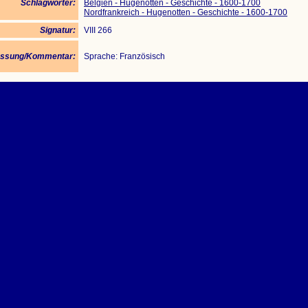
Schlagwörter:
Belgien - Hugenotten - Geschichte - 1600-1700
Nordfrankreich - Hugenotten - Geschichte - 1600-1700
Signatur:
VIII 266
ssung/Kommentar:
Sprache: Französisch