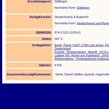
Erscheinungsort:
Göttingen
Normierte Form:
Göttingen
Verlag/Drucker:
Vandenhoeck & Ruprecht
Normierte Form:
Vandenhoeck und Rupre
ISBN/ISSN:
978-3-525-31054-0
Seiten:
587 S..
Schlagwörter:
Bayle, Pierre (1647-1706) und Jurieu, Pi
Doktorarbeit
Europa - Religionskrieg - Begriff - 1679-
Ludwig XIV. (König von Frankreich, 1643-
Religionskrieg - Protestantische Auffass
Signatur:
II 526
Zusammenfassung/Kommentar:
Siehe: Daniel Staffen-Quandt, Hugenott