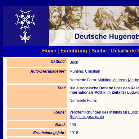
|
|
|
Home
Einführung
Suche
Detaillierte
Gattung:
Buch
Autor/Herausgeber:
Mühling, Christian
Normierte Form:
Mühling, Andreas [Andr
Titel:
Die europäische Debatte über den Reli
internationale Politik im Zeitalter Ludwi
Normierte Form:
Reihe:
Veröffentlichungen des Instituts für Eur
Religionsgeschichte
Band:
250
Erscheinungsjahr:
2018