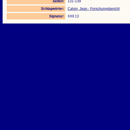
Seiten:
131-139
Schlagwörter:
Calvin, Jean - Forschungsbericht
Signatur:
XXII 13