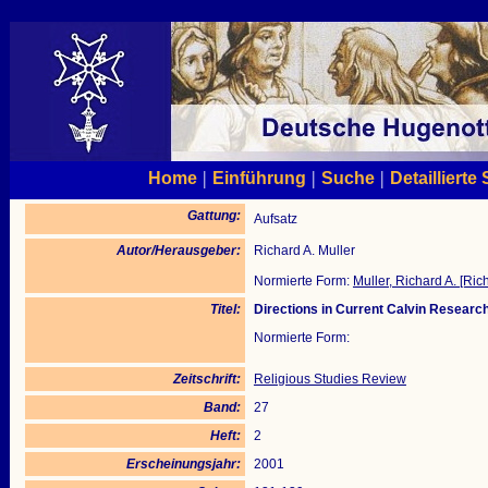
|
|
|
Home
Einführung
Suche
Detaillierte
Gattung:
Aufsatz
Autor/Herausgeber:
Richard A. Muller
Normierte Form:
Muller, Richard A. [Ric
Titel:
Directions in Current Calvin Researc
Normierte Form:
Zeitschrift:
Religious Studies Review
Band:
27
Heft:
2
Erscheinungsjahr:
2001