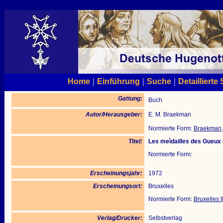
|
|
|
Home
Einführung
Suche
Detaillierte
Gattung:
Buch
Autor/Herausgeber:
E. M. Braekman
Normierte Form:
Braekman, 
Titel:
Les meìdailles des Gueux
Normierte Form:
Erscheinungsjahr:
1972
Erscheinungsort:
Bruxelles
Normierte Form:
Bruxelles [
Verlag/Drucker:
Selbstverlag