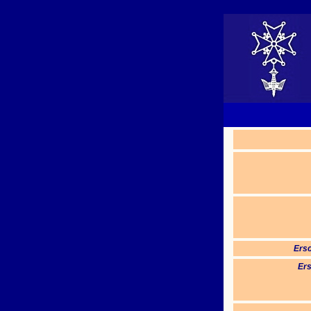
Ersc
Ers