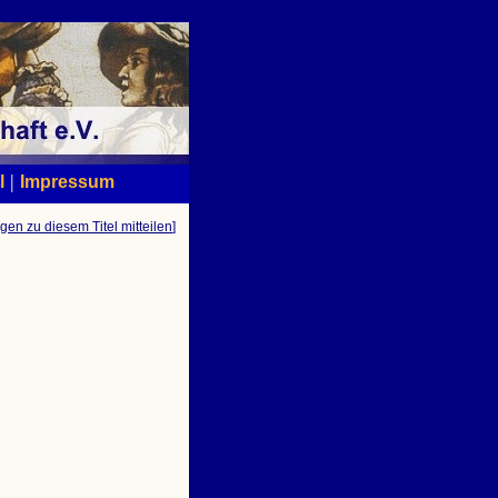
|
l
Impressum
gen zu diesem Titel mitteilen
]