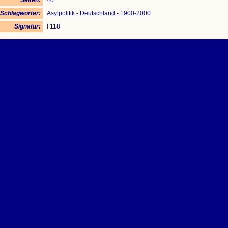
Seiten:
40
Schlagwörter:
Asylpolitik - Deutschland - 1900-2000
Signatur:
I 118